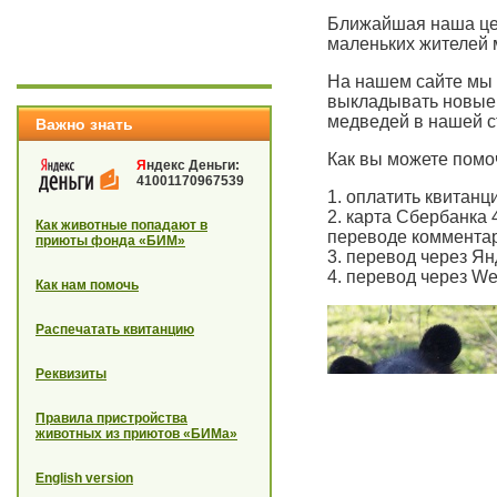
Ближайшая наша цел
маленьких жителей 
На нашем сайте мы 
выкладывать новые 
медведей в нашей с
Важно знать
Как вы можете пом
Я
ндекс Деньги:
41001170967539
1. оплатить квитан
2. карта Сбербанка 
Как животные попадают в
переводе комментар
приюты фонда «БИМ»
3. перевод через Я
4. перевод через W
Как нам помочь
Распечатать квитанцию
Реквизиты
Правила пристройства
животных из приютов «БИМа»
English version