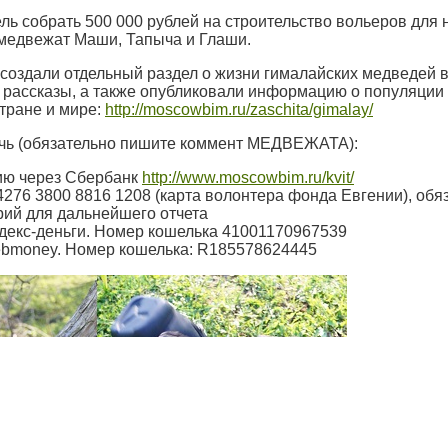
ь собрать 500 000 рублей на строительство вольеров для
медвежат Маши, Тапыча и Глаши.
создали отдельный раздел о жизни гималайских медведей в
рассказы, а также опубликовали информацию о популяции
тране и мире:
http://moscowbim.ru/zaschita/gimalay/
очь (обязательно пишите коммент МЕДВЕЖАТА):
цию через Сбербанк
http://www.moscowbim.ru/kvit/
4276 3800 8816 1208 (карта волонтера фонда Евгении), обя
ий для дальнейшего отчета
ндекс-деньги. Номер кошелька 41001170967539
ebmoney. Номер кошелька: R185578624445