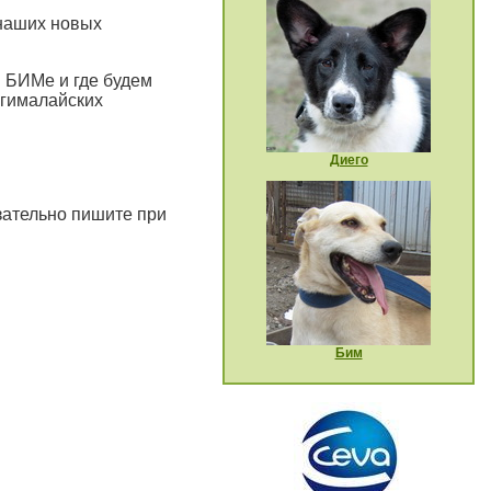
 наших новых
 БИМе и где будем
 гималайских
Диего
зательно пишите при
Бим