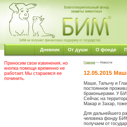
Дневник
От души
О фонде
Приносим свои извинения, но
Главная
— Новости
кнопка помощи временно не
12.05.2015 Маш
работает. Мы стараемся ее
починить.
Маше, Тапычу и Гла
постоянное прожива
браконьерами. У БИ
Сейчас на территор
Макар и Захар, тож
Для дальнейшего ра
человека фонду БИМ
получаем от государ