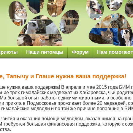
Приюты
Наши питомцы
Форум
Нам помогают
е, Тапычу и Глаше нужна ваша поддержка!
ше нужна ваша поддержка! В апреле и мае 2015 года БИМ 
ние трех гималайских медвежат из Хабаровска, чьи родите
Ма большой опыт работы с дикими животными, а особенно 
ии приюта в Подмосковье проживает более 20 медведей, ср
е гималайские медведи и по той же причине попавшие в БИМ
звития и оказания помощи медведям, оказавшимся на гран
 требуется большая финансовая поддержка, которую к со
ства.