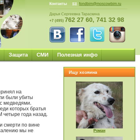
Контакты
fondbim@moscowbim.ru
Дарья Сергеевна Тараскина
762 27 60, 741 32 98
+7 (495)
Защита
СМИ
Полезная инфо
Ищу хозяина
принял на
ли были убиты
с медведями.
еди которых братья
 четыре года назад.
и смерти по вине
жалению мы не
Роман