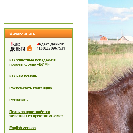
Важно знать
Я
ндекс Деньги:
41001170967539
Как животные попадают в
приюты фонда «БИМ»
Как нам помочь
Распечатать квитанцию
Реквизиты
Правила пристройства
животных из приютов «БИМа»
English version