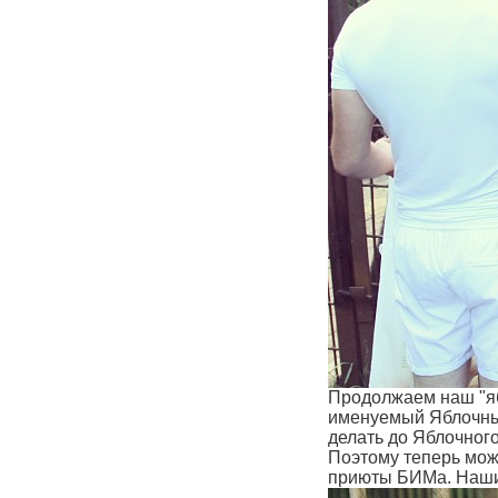
Продолжаем наш "яб
именуемый Яблочным
делать до Яблочного
Поэтому теперь може
приюты БИМа. Нашим