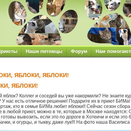
Приюты
Наши питомцы
Форум
Нам помогают
ЛОКИ, ЯБЛОКИ, ЯБЛОКИ!
КИ, ЯБЛОКИ!
й яблок? Коллег и соседей вы уже накормили? Не знаете ку
 У нас есть отличное решение! Подарите их в приют БИМа!
таж, кто в семье БИМа любит яблоки!! Сейчас сезон сбора 
 в любой приют, можно в те, которые в Москве находятся: 
отовы вывозить, если это по дороге в Хотеичи и если это 
ачки, и огурцы, и тыкву, даже лук!!! На фото наша Василиса