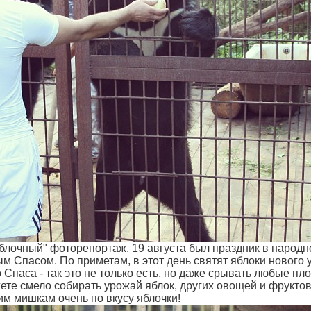
лочный" фоторепортаж. 19 августа был праздник в народн
 Спасом. По приметам, в этот день святят яблоки нового у
 Спаса - так это не только есть, но даже срывать любые пл
те смело собирать урожай яблок, других овощей и фруктов
 мишкам очень по вкусу яблочки!