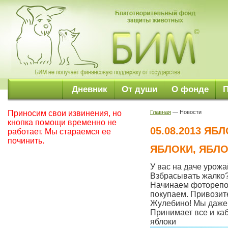
Дневник
От души
О фонде
Приносим свои извинения, но
Главная
— Новости
кнопка помощи временно не
05.08.2013 ЯБ
работает. Мы стараемся ее
починить.
ЯБЛОКИ, ЯБЛО
У вас на даче урожа
Взбрасывать жалко?
Начинаем фоторепор
покупаем. Привозите
Жулебино! Мы даже г
Принимает все и каб
яблоки