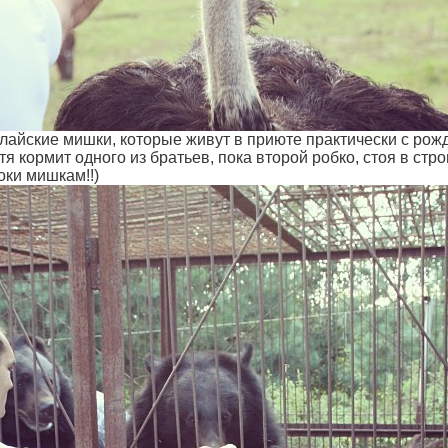
алайские мишки, которые живут в приюте практически с рож
тя кормит одного из братьев, пока второй робко, стоя в стро
оки мишкам!!)