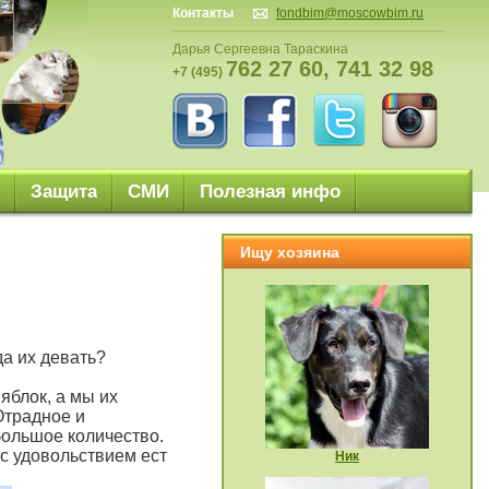
Контакты
fondbim@moscowbim.ru
Дарья Сергеевна Тараскина
762 27 60, 741 32 98
+7 (495)
Защита
СМИ
Полезная инфо
Ищу хозяина
да их девать?
яблок, а мы их
Отрадное и
большое количество.
 с удовольствием ест
Ник