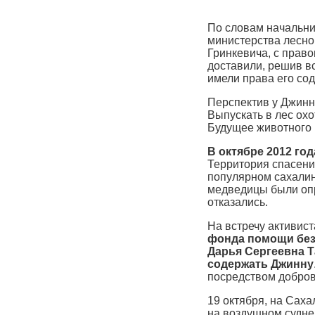
По словам начальни
министерства лесно
Гринкевича, с право
доставили, решив в
имели права его со
Перспектив у Джинн
Выпускать в лес охо
Будущее животного
В октябре 2012 го
Территория спасени
популярном сахалин
медведицы были опр
отказались.
На встречу активис
фонда помощи без
Дарья Сергеевна Т
содержать Джинну
посредством добро
19 октября, на Сах
на воздушном судне