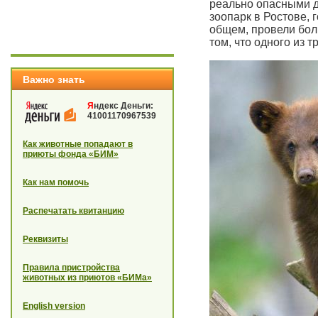
реально опасными д
зоопарк в Ростове, 
общем, провели боль
том, что одного из 
Важно знать
Я
ндекс Деньги:
41001170967539
Как животные попадают в
приюты фонда «БИМ»
Как нам помочь
Распечатать квитанцию
Реквизиты
Правила пристройства
животных из приютов «БИМа»
English version