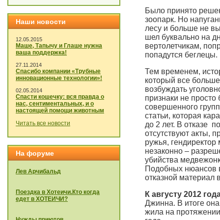
Было принято реше
зоопарк. Но напуга
Наши новости
лесу и больше не в
шел буквально на д
12.05.2015
вертолетчикам, попр
Маше, Тапычу и Глаше нужна
ваша поддержка!
попадутся беглецы.
27.11.2014
Тем временем, исто
Спасибо компании «Трубные
инновационные технологии»!
который все больше
возбуждать уголовно
02.05.2014
Спасти кошечку: вся правда о
признаки не просто 
нас, сентиментальных, и о
совершенного групп
настоящей помощи животным
статьи, которая кар
Читать все новости
до 2 лет. В отказе 
отсутствуют акты, 
ружья, гендиректор 
незаконно – разреш
На форуме
убийства медвежонк
Подобных нюансов в
Лев Арчибальд
отказной материал в
Поездка в Хотеичи.Кто когда
К августу
2012 год
едет в ХОТЕИЧИ?
Джинна.
В итоге он
жила на протяжении
Нужды приютов