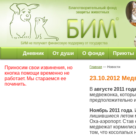
Дневник
От души
О фонде
Приюты
Приносим свои извинения, но
Главная
— Новости
кнопка помощи временно не
23.10.2012 Ме
работает. Мы стараемся ее
починить.
В
августе 2011 год
медвежонка, которы
предположительно и
Ноябрь 2011 года
.
лишившиеся летом м
Оха-аэропорт. Став 
медвежат кормились
том, что косолапых 