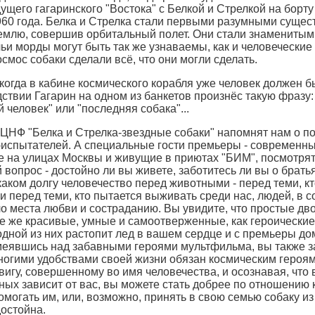
дущего гагаринского "Востока" c Белкой и Стрелкой на борт
1960 года. Белка и Стрелка стали первыми разумными сущес
млю, совершив орбитальный полет. Они стали знаменитыми
чьи морды могут быть так же узнаваемы, как и человеческие
осмос собаки сделали всё, что они могли сделать.
когда в кабине космического корабля уже человек должен б
дствии Гагарин на одном из банкетов произнёс такую фразу:
й человек" или "последняя собака"...
ЦНФ "Белка и Стрелка-звездные собаки" напомнят нам о п
испытателей. А специальные гости премьеры - современны
е на улицах Москвы и живущие в приютах "БИМ", посмотрят 
вопрос - достойно ли вы живете, заботитесь ли вы о брать
каком долгу человечество перед животными - перед теми, к
и перед теми, кто пытается выживать среди нас, людей, в 
ло места любви и состраданию. Вы увидите, что простые дв
ие же красивые, умные и самоотверженные, как героические
одной из них растопит лед в вашем сердце и с премьеры до
меявшись над забавными героями мультфильма, вы также за
ногими удобствами своей жизни обязан космическим героям
вигу, совершенному во имя человечества, и осознавая, что в
ных зависит от вас, вы можете стать добрее по отношению
могать им, или, возможно, принять в свою семью собаку из
достойна.