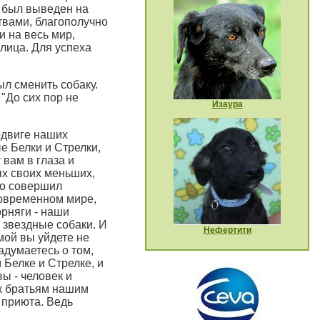
у был выведен на
твами, благополучно
 на весь мир,
 лица. Для успеха
ыл сменить собаку.
 "До сих пор не
Изаура
одвиге наших
е Белки и Стрелки,
вам в глаза и
ях своих меньших,
то совершил
современном мире,
орняги - наши
 звездные собаки. И
Нефертити
мой вы уйдете не
думаетесь о том,
 Белке и Стрелке, и
ы - человек и
 к братьям нашим
 приюта. Ведь