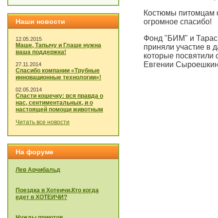
Костюмы питомцам ф
Наши новости
огромное спасибо!
Фонд "БИМ" и Тарас
12.05.2015
Маше, Тапычу и Глаше нужна
приняли участие в 
ваша поддержка!
которые посвятили 
Евгении Сыроешкин
27.11.2014
Спасибо компании «Трубные
инновационные технологии»!
02.05.2014
Спасти кошечку: вся правда о
нас, сентиментальных, и о
настоящей помощи животным
Читать все новости
На форуме
Лев Арчибальд
Поездка в Хотеичи.Кто когда
едет в ХОТЕИЧИ?
Нужды приютов