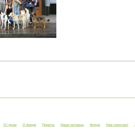
От души
О фонде
Приюты
Наши питомцы
Форум
Нам помогают