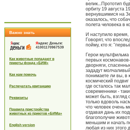
велик...Прототип бу
орбиту 19 августа 
вернувшимися на Зе
оказалось, что соба
полета человека в к
Важно знать
И наступило время, 
Говорят, что впосле
Я
ндекс Деньги:
пойму, кто я: "первы
41001170967539
Герои мультфильма 
Как животные попадают в
первых космонавов-
приюты фонда «БИМ»
дворняги, спасенны
зададут молчаливый 
Как нам помочь
понимаете ли вы, в 
космический подвиг 
где осталось так ма
Распечатать квитанцию
современники - так
может быть, взгляд 
Реквизиты
только вдоволь нас
что человек очень м
Правила пристройства
отдавая дань их под
животных из приютов «БИМа»
благополучие живот
меньшим и начать по
English version
любая из них этого 