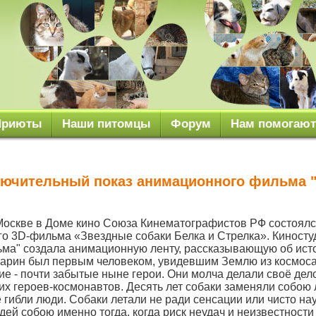
Приюты
Наши питомцы
Форум
Нам помогают
ключительный показ анимационного фильма 
 Москве в Доме кино Союза Кинематографистов РФ состоял
о 3D-фильма «Звездные собаки Белка и Стрелка». Киносту
ма" создала анимационную ленту, рассказывающую об ист
агарин был первым человеком, увидевшим Землю из космоса,
ие - почти забытые ныне герои. Они молча делали своё дел
их героев-космонавтов. Десять лет собаки заменяли собою 
е гибли люди. Собаки летали не ради сенсации или чисто на
дей собою именно тогда, когда риск неудач и неизвестност