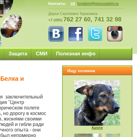
Контакты
fondbim@moscowbim.ru
Дарья Сергеевна Тараскина
762 27 60, 741 32 98
+7 (495)
Защита
СМИ
Полезная инфо
Ищу хозяина
"Белка и
ся заключительный
дия "Центр
орическом полете
 но дорогу в космос
о, жизнями своими
людей и гибли ради
Капля
учного опыта - они
и был непомерно