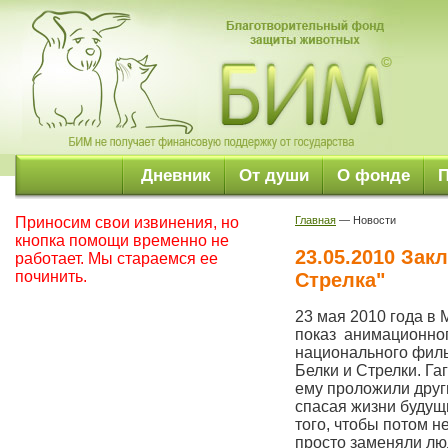
Дневник
От души
О фонде
Приносим свои извинения, но
Главная
— Новости
кнопка помощи временно не
23.05.2010 За
работает. Мы стараемся ее
починить.
Стрелка"
23 мая 2010 года в
показ анимационног
национального филь
Белки и Стрелки. Г
ему проложили друг
спасая жизни будущ
того, чтобы потом н
просто заменяли лю