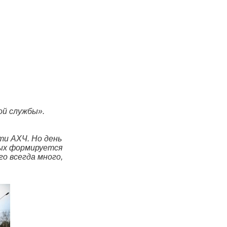
гической службы».
ти АХЧ. Но день
рых формируется
го всегда много,