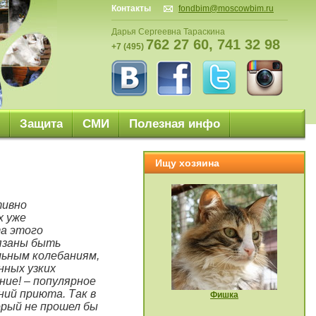
Контакты
fondbim@moscowbim.ru
Дарья Сергеевна Тараскина
762 27 60, 741 32 98
+7 (495)
Защита
СМИ
Полезная инфо
Ищу хозяина
тивно
х уже
та этого
язаны быть
льным колебаниям,
нных узких
ние! – популярное
ний приюта. Так в
Фишка
орый не прошел бы