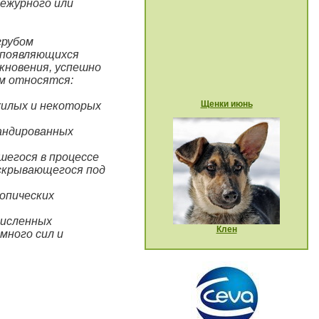
дежурного или
грубом
о появляющихся
икновения, успешно
им относятся:
Щенки июнь
ожилых и некоторых
мандированных
шегося в процессе
 скрывающегося под
ропических
численных
Клен
много сил и