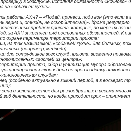
 проверку) в хозслужбе, исполняя обязанности «ночного» 
 на «собачьей кухне».
ь работы АХЧ? – «Подай, принеси, поди вон (это если в 
ть верна и, отнюдь, не оскорбительна)». Кроме регулярн
озяйственных проблем приюта, которые, по мере их возн
й, за АХЧ закреплен ряд постоянных обязанностей. К н
о по охране периметра территории приюта;
ши, на так называемой, «собачьей кухне» для больных, п
ивотных (например, медведи);
щи для сотрудников всех служб приюта, временно прико
многочисленных «гостей из центра»;
территории приюта, сбор и утилизация мусора образовав
функционирования «конвейера по производству отходов»
«кинологическая служба»;
онец (особенно актуально в зимний период, а в вольерах т
нно);
о сена и зеленых веток для разнообразных и весьма много
 вид деятельности, но когда приходит срок – отнимает 