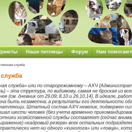
Приюты
Наши питомцы
Форум
Нам помогают
твенная служба
 служба
ная служба» или по старорежимному – АХЧ (Администра
ь) – эта структура, по видимому, самая не броская из все
е (см. дневник от 29.09; 8.10 и 26.10.14). В идеале, рабо
жна быть незаметна, а результаты его деятельности об
ечатляющи. Штатный состав АХЧ невелик, подвержен си
ышал шести человек (без учета временно прикомандирова
отники хозяйственной службы составляют (сейчас внима
ражение) «кадровый резерв» всех остальных подразделе
практически нет ни одного «кинолога» или «ловца», кот