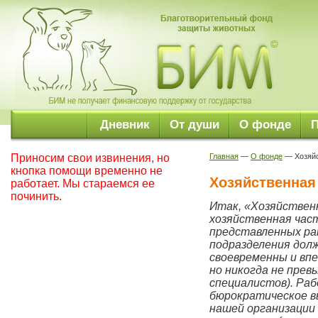
Дневник
От души
О фонде
Приносим свои извинения, но
Главная
—
О фонде
— Хозяйс
кнопка помощи временно не
Хозяйственная
работает. Мы стараемся ее
починить.
Итак, «Хозяйствен
хозяйственная част
представленных ране
подразделения дол
своевременны и вп
но никогда не прев
специалистов). Раб
бюрократическое вы
нашей организации 